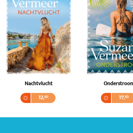
Nachtvlucht
Onderstroo
Paperback
Paperback
12
,
50
17
,
50