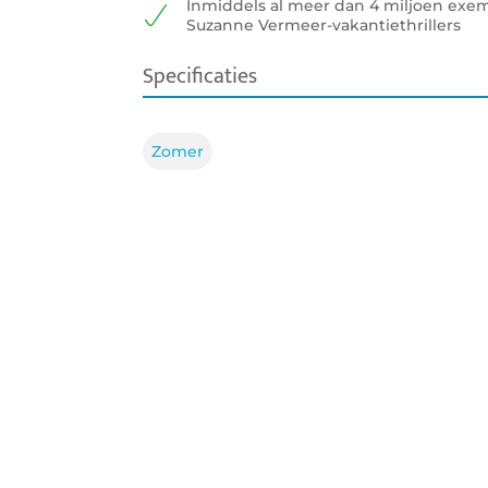
Inmiddels al meer dan 4 miljoen exe
Suzanne Vermeer-vakantiethrillers
Specificaties
ISBN:
9789400517622
Zomer
NUR:
332
Type:
Paperback
Prijs:
12
,
50
Aantal pagina's:
320
Uitgever:
A.W. Bruna Uitgeve
Verschijningsdatum:
15-10-2024