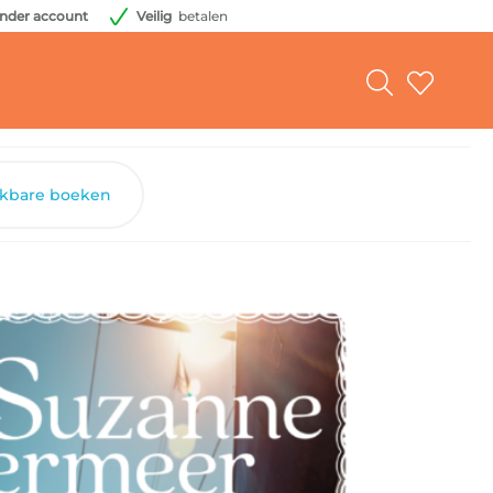
nder account
Veilig
betalen
jkbare boeken