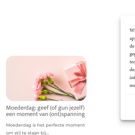
Wi
ap
de
ge
te
de
in
mo
Moederdag: geef (of gun jezelf)
een moment van (ont)spanning
Moederdag is het perfecte moment
om stil te staan bij…