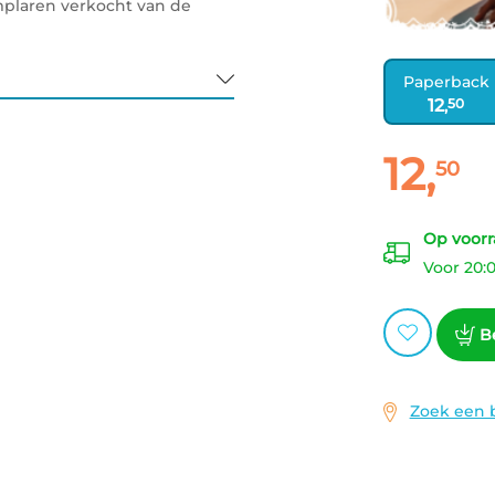
mplaren verkocht van de
Paperback
12
50
,
12
,
50
Paperback:
Op voorr
Voor 20:
rs
B
Zoek een 