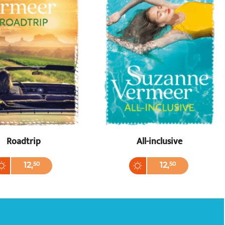
Roadtrip
All-inclusive
back
Paperback
12
,
50
12
,
50