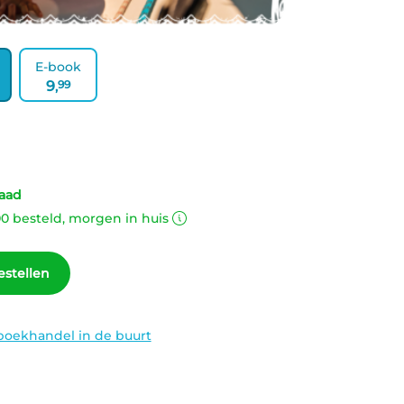
E-book
9
99
,
aad
00 besteld, morgen in huis
estellen
boekhandel in de buurt