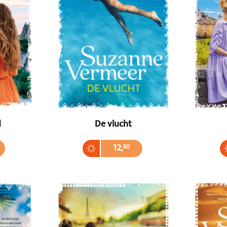
d
De vlucht
Paperback
Paper
12
,
50