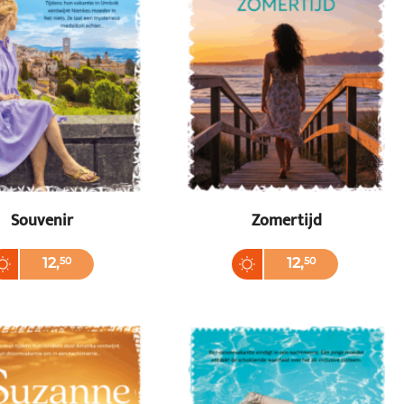
Souvenir
Zomertijd
back
Paperback
12
,
50
12
,
50