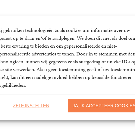
j gebruiken technologieën zoals cookies om informatie over uw
Gerelateerde artikelen
paraat op te slaan en/of te raadplegen. We doen dit met als doel o
 beste ervaring te bieden en om gepersonaliseerde en niet-
personaliseerde advertenties te tonen. Door in te stemmen met dez
chnologieën kunnen wij gegevens zoals surfgedrag of unieke ID's o
ze site verwerken. Als u geen toestemming geeft of uw toestemmi
trekt, kan dit een nadelige invloed hebben op bepaalde functies en
gelijkheden.
ZELF INSTELLEN
JA, IK ACCEPTEER COOKIE