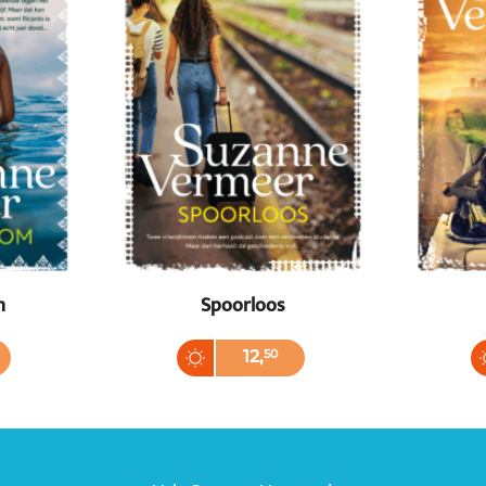
m
Spoorloos
Paperback
Paper
12
,
50