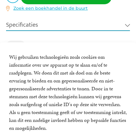
Zoek een boekhandel in de buurt
Specificaties
ISBN:
9789400519404
Zomer
NUR:
332
Wij gebruiken technologieën zoals cookies om
Type:
Paperback
informatie over uw apparaat op te slaan en/of te
Prijs:
12
,
50
raadplegen. We doen dit met als doel om de beste
Aantal pagina's:
304
Gerelateerde artikelen
ervaring te bieden en om gepersonaliseerde en niet-
Uitgever:
A.W. Bruna Uitgevers
gepersonaliseerde advertenties te tonen. Door in te
Verschijningsdatum:
24-09-2025
stemmen met deze technologieën kunnen wij gegevens
zoals surfgedrag of unieke ID's op deze site verwerken.
Als u geen toestemming geeft of uw toestemming intrekt,
kan dit een nadelige invloed hebben op bepaalde functies
en mogelijkheden.