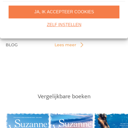
Moederdag: geef (of gun jezelf)
een moment van (ont)spanning
JA, IK ACCEPTEER COOKIES
Moederdag is het perfecte moment
ZELF INSTELLEN
om stil te staan bij…
BLOG
Lees meer
Vergelijkbare boeken