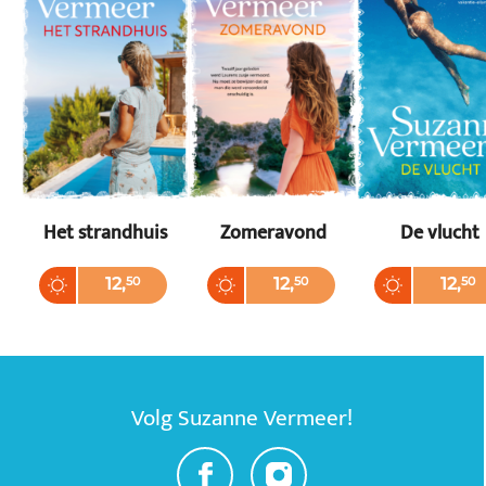
Het strandhuis
Zomeravond
De vlucht
Paperback
Paperback
Paperback
12
,
50
12
,
50
12
,
50
Volg Suzanne Vermeer!