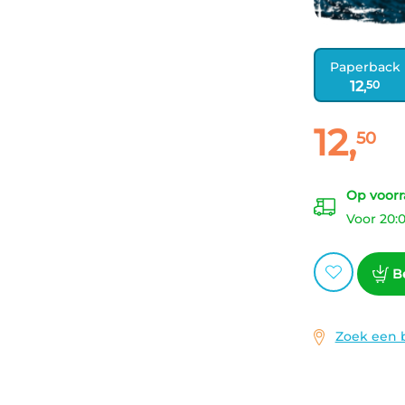
Paperback
12
50
,
rs
12
,
50
Paperback:
Op voorr
Voor 20:
B
Zoek een 