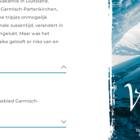
vakantie in Duitsland.
d Garmisch-Partenkirchen,
lke tripjes onmogelijk
le zussentijd, verandert in
ngelukt. Maar was het
ke gelooft er niks van en
igebied Garmisch-