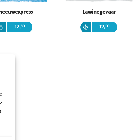
neeuwexpress
Lawinegevaar
back
Paperback
12
,
50
12
,
50
m
e
p
ng