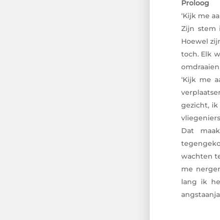
Proloog
‘Kijk me a
Zijn stem 
Hoewel zijn
toch. Elk 
omdraaien
‘Kijk me a
verplaatse
gezicht, i
vliegeniers
Dat maak
tegengeko
wachten te
me nergens
lang ik he
angstaanja