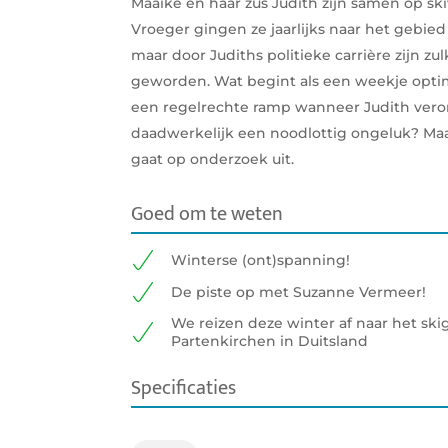
Maaike en haar zus Judith zijn samen op ski
Vroeger gingen ze jaarlijks naar het gebie
maar door Judiths politieke carrière zijn zu
geworden. Wat begint als een weekje optima
een regelrechte ramp wanneer Judith vero
daadwerkelijk een noodlottig ongeluk? Maai
gaat op onderzoek uit.
Goed om te weten
Winterse (ont)spanning!
De piste op met Suzanne Vermeer!
We reizen deze winter af naar het sk
Partenkirchen in Duitsland
Specificaties
ISBN:
9789400516816