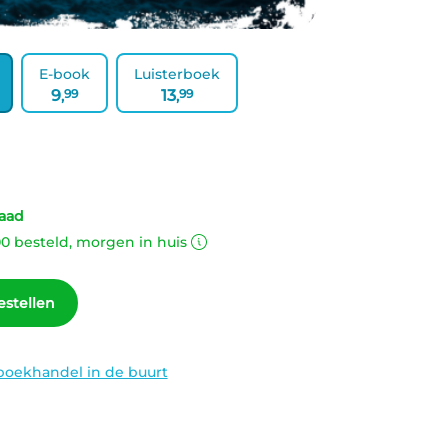
E-book
Luisterboek
9
99
13
99
,
,
aad
00 besteld, morgen in huis
estellen
boekhandel in de buurt