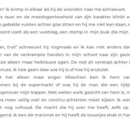
an!’ Ik krimp in elkaar als hij de woorden naar me schreeuwt.
is rauw en de meedogenloosheid van zijn karakter klinkt 
 gebalde vuisten achter glas zitten en hij me niet kan slaan, 
woord voelt als een vuistslag, een stomp in mijn buik die mij
.
an, trut!’ schreeuwt hij nogmaals en ik kan niet anders da
n van de verkrampte handen in mijn schoot naar zijn gezic
k zie alleen maar helblauwe ogen. De rest zit verstopt achter
muts. Ik heb geen idee wie hij is of hoe hij eruitziet.
t het alleen maar enger. Misschien ben ik hem va
men bij de supermarkt of was hij de man die een tijdj
genover mijn kapper. Niet weten welk gezicht van hem is, m
 meer veilig voel en continu achterom moet kijken. Ik we
t nog volhoud. De macht die hij over me heeft, zelfs op 
gend. Ik ben de marionet en hij heeft de touwtjes strak in ha