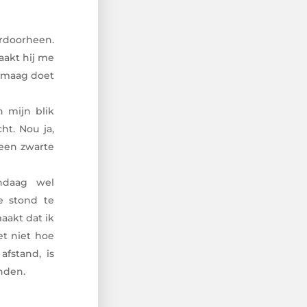
erdoorheen.
raakt hij me
n maag doet
n mijn blik
ht. Nou ja,
 een zwarte
ndaag wel
e stond te
aakt dat ik
et niet hoe
afstand, is
nden.