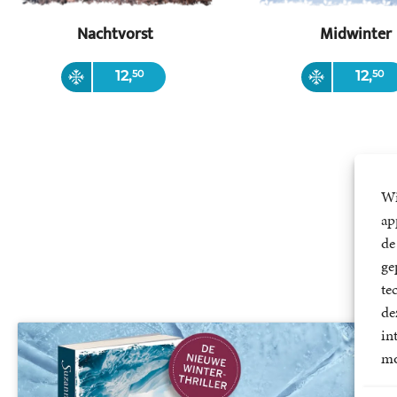
Nachtvorst
Midwinter
Paperback
Paperback
12
,
50
12
,
50
Wi
ap
de
ge
te
de
in
mo