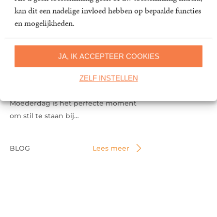
Verschijningsdatum:
17-09-2024
kan dit een nadelige invloed hebben op bepaalde functies
en mogelijkheden.
JA, IK ACCEPTEER COOKIES
Moederdag: geef (of gun jezelf)
ZELF INSTELLEN
een moment van (ont)spanning
Moederdag is het perfecte moment
om stil te staan bij…
BLOG
Lees meer