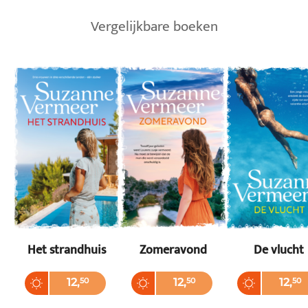
Vergelijkbare boeken
Het strandhuis
Zomeravond
De vlucht
Paperback
Paperback
Paperback
12
,
50
12
,
50
12
,
50