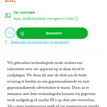
Op voorraad
Voor 20:00 besteld, morgen in huis
Bestellen
Zoek een boekhandel in de buurt
Specificaties
Wij gebruiken technologieën zoals cookies om
ISBN:
9789400517523
informatie over uw apparaat op te slaan en/of te
Zomer
NUR:
332
raadplegen. We doen dit met als doel om de beste
ervaring te bieden en om gepersonaliseerde en niet-
Type:
Paperback
gepersonaliseerde advertenties te tonen. Door in te
Prijs:
20
,
00
stemmen met deze technologieën kunnen wij gegevens
Aantal pagina's:
416
Gerelateerde artikelen
zoals surfgedrag of unieke ID's op deze site verwerken.
Uitgever:
A.W. Bruna Uitgevers
Als u geen toestemming geeft of uw toestemming intrekt,