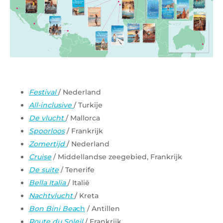
Festival
/ Nederland
All-inclusive
/ Turkije
De vlucht
/ Mallorca
Spoorloos
/ Frankrijk
Zomertijd
/ Nederland
Cruise
/ Middellandse zeegebied, Frankrijk
De suite
/ Tenerife
Bella Italia
/ Italië
Nachtvlucht
/ Kreta
Bon Bini Bea
ch
/ Antillen
Route du Soleil
/ Frankrijk