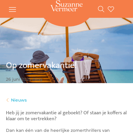
Gratis
vanaf
verzending
20
euro
Voor
20:00
volgende
in
besteld,
werkdag
huis
Op zomervakantie!
Bestellen
zonder
account
Veilig
26 juni 2025
Blog
betalen
Nieuws
Heb jij je zomervakantie al geboekt? Of staan je koffers al
klaar om te vertrekken?
Dan kan één van de heerlijke zomerthrillers van