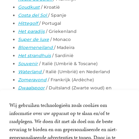
Goudkust
/ Kroatië
Costa del Sol
/ Spanje
Hittegolf
/ Portugal
Het paradijs
/ Griekenland
Super de luxe
/ Monaco
Bloemeneiland
/ Madeira
Het strandhuis
/ Sardinië
Souvenir
/ Italië (Umbrië & Toscane)
Waterland
/ Italië (Umbrië) en Nederland
Zomeravond
/ Frankrijk (Ardèche)
Dwaalspoor
/ Duitsland (Zwarte woud) en
Nederland
Roadtrip
/ Amerika (Westkust)
Wij gebruiken technologieën zoals cookies om
Koraalrif
/ Amerika (Westkust) en Mexico
informatie over uw apparaat op te slaan en/of te
St
randfeest
/ Macedonië (Meer van Ohrid)]
raadplegen. We doen dit met als doel om de beste
Zuidenwind
/ Nederland
ervaring te bieden en om gepersonaliseerde en niet-
De vallei
/ Australië
gepersonaliseerde advertenties te tonen. Door in te