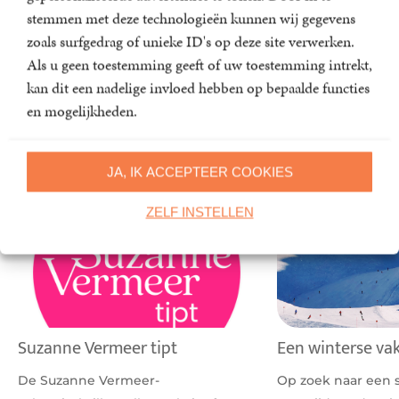
stemmen met deze technologieën kunnen wij gegevens
Meer lezen?
Kijk hier!
zoals surfgedrag of unieke ID's op deze site verwerken.
Als u geen toestemming geeft of uw toestemming intrekt,
kan dit een nadelige invloed hebben op bepaalde functies
Nieuws
en mogelijkheden.
JA, IK ACCEPTEER COOKIES
Artikelen over nieuws
ZELF INSTELLEN
Suzanne Vermeer tipt
Een winterse va
De Suzanne Vermeer-
Op zoek naar een