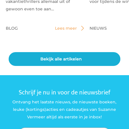
vakantiethrillers allemaal uit of
voor tijdens de wi
gewoon even toe aan…
BLOG
Lees meer
NIEUWS
Bekijk alle artikelen
Schrijf je nu in voor de nieuwsbrief
Ontvang het laatste nieuws, de nieuwste boeken,
leuke (kortings)acties en cadeautjes van Suzanne
Vermeer altijd als eerste in je inbox!
E-