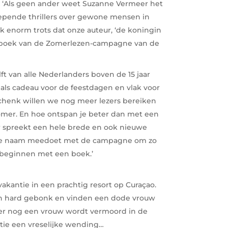
:
‘Als geen ander weet Suzanne Vermeer het
epende thrillers over gewone mensen in
enorm trots dat onze auteur, ‘de koningin
enkboek van de Zomerlezen-campagne van de
lft van alle Nederlanders boven de 15 jaar
 als cadeau voor de feestdagen en vlak voor
henk willen we nog meer lezers bereiken
zomer. En hoe ontspan je beter dan met een
 spreekt een hele brede en ook nieuwe
deze naam meedoet met de campagne om zo
n beginnen met een boek.’
kantie in een prachtig resort op Curaçao.
en hard gebonk en vinden een dode vrouw
later nog een vrouw wordt vermoord in de
tie een vreselijke wending…