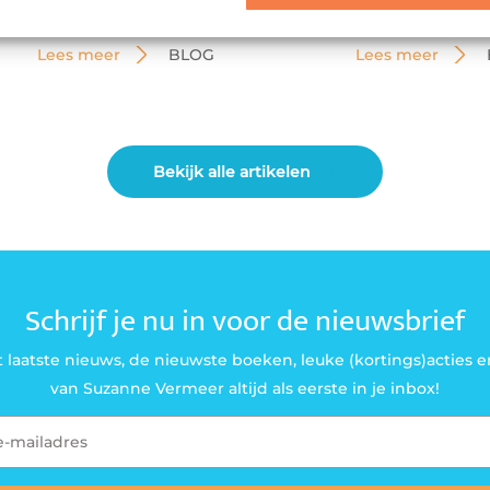
Lees meer
BLOG
Lees meer
Bekijk alle artikelen
Schrijf je nu in voor de nieuwsbrief
 laatste nieuws, de nieuwste boeken, leuke (kortings)acties e
van Suzanne Vermeer altijd als eerste in je inbox!