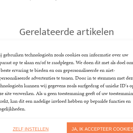
Gerelateerde artikelen
j gebruiken technologieën zoals cookies om informatie over uw
paraat op te slaan en/of te raadplegen. We doen dit met als doel o
 beste ervaring te bieden en om gepersonaliseerde en niet-
personaliseerde advertenties te tonen. Door in te stemmen met dez
chnologieën kunnen wij gegevens zoals surfgedrag of unieke ID's o
ze site verwerken. Als u geen toestemming geeft of uw toestemmi
 tipt
Reis mee naar Bali
trekt, kan dit een nadelige invloed hebben op bepaalde functies en
gelijkheden.
er-
In Onderstroom speelt Bali een
lemaal uit of
belangrijke rol…
aan…
ZELF INSTELLEN
JA, IK ACCEPTEER COOKIE