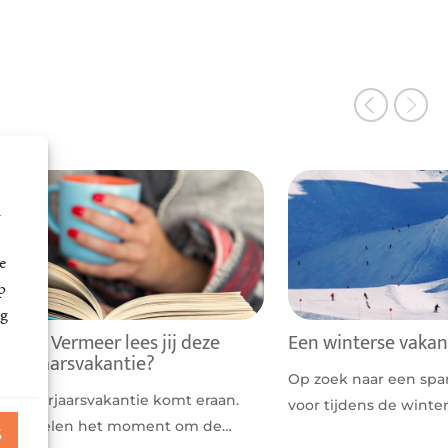
m
e
p
ng
Welke Vermeer lees jij deze
Een winterse vakan
voorjaarsvakantie?
Op zoek naar een sp
De voorjaarsvakantie komt eraan.
voor tijdens de winte
Voor velen het moment om de…
S