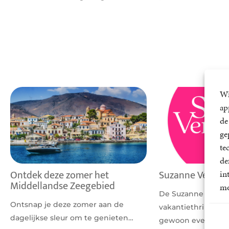
Wi
ap
de
ge
te
de
Ontdek deze zomer het
Suzanne Vermeer
in
Middellandse Zeegebied
mo
De Suzanne Verme
Ontsnap je deze zomer aan de
vakantiethrillers al
dagelijkse sleur om te genieten…
gewoon even toe 