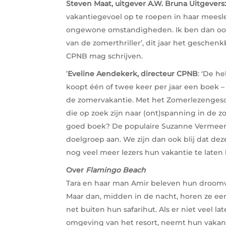
Steven Maat, uitgever A.W. Bruna Uitgevers
vakantiegevoel op te roepen in haar meesl
ongewone omstandigheden. Ik ben dan ook 
van de zomerthriller’, dit jaar het gesch
CPNB mag schrijven.
’
Eveline Aendekerk, directeur CPNB
: ‘De he
koopt één of twee keer per jaar een boek –
de zomervakantie. Met het Zomerlezengesc
die op zoek zijn naar (ont)spanning in de 
goed boek? De populaire Suzanne Vermeer
doelgroep aan. We zijn dan ook blij dat 
nog veel meer lezers hun vakantie te late
Over
Flamingo Beach
Tara en haar man Amir beleven hun droomva
Maar dan, midden in de nacht, horen ze e
net buiten hun safarihut. Als er niet veel 
omgeving van het resort, neemt hun vakan