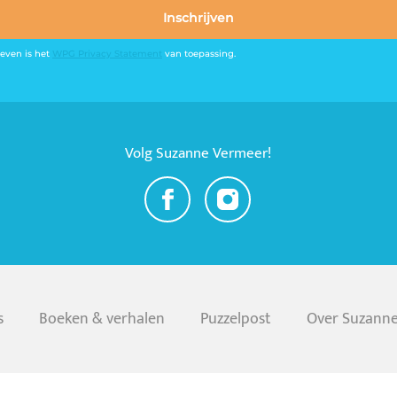
Inschrijven
even is het
WPG Privacy Statement
van toepassing.
Volg Suzanne Vermeer!
s
Boeken & verhalen
Puzzelpost
Over Suzann